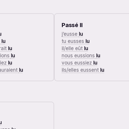
Passé II
u
j’eusse
lu
s
lu
tu eusses
lu
rait
lu
il/elle eût
lu
rions
lu
nous eussions
lu
riez
lu
vous eussiez
lu
 auraient
lu
ils/elles eussent
lu
u