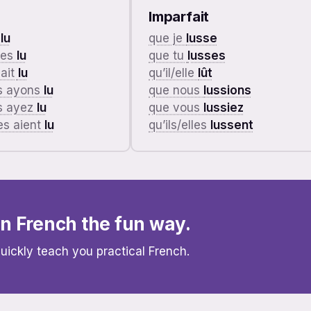
Imparfait
e
lu
que je
lusse
ies
lu
que tu
lusses
 ait
lu
qu’il/elle
lût
s ayons
lu
que nous
lussions
s ayez
lu
que vous
lussiez
les aient
lu
qu’ils/elles
lussent
rn French the fun way.
 quickly teach you practical French.