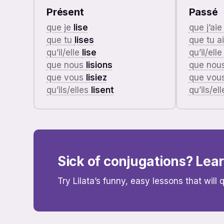
Présent
Passé
que je
lise
que j’ai
que tu
lises
que tu a
qu’il/elle
lise
qu’il/elle
que nous
lisions
que nou
que vous
lisiez
que vou
qu’ils/elles
lisent
qu’ils/el
Sick of conjugations? Lea
Try Lilata’s funny, easy lessons that will