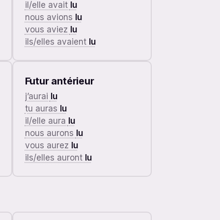
il/elle avait
lu
nous avions
lu
vous aviez
lu
ils/elles avaient
lu
Futur antérieur
j’aurai
lu
tu auras
lu
il/elle aura
lu
nous aurons
lu
vous aurez
lu
ils/elles auront
lu