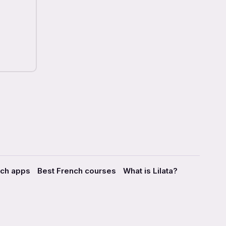
nch apps
Best French courses
What is Lilata?