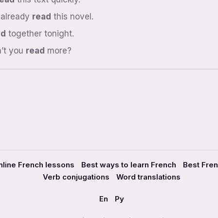
 already
read
this novel.
ad
together tonight.
’t you
read
more?
nline French lessons
Best ways to learn French
Best Fre
Verb conjugations
Word translations
En
Ру