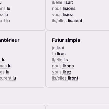
u
il/elle
lisait
ons
lu
nous
lisions
ez
lu
vous
lisiez
 ont
lu
ils/elles
lisaient
ntérieur
Futur simple
je
lirai
tu
liras
ut
lu
il/elle
lira
ûmes
lu
nous
lirons
tes
lu
vous
lirez
 eurent
lu
ils/elles
liront