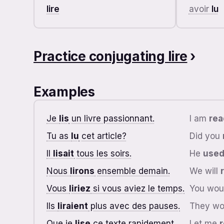
lire
avoir
lu
Practice conjugating lire
›
Examples
Je
lis
un livre passionnant.
I am
rea
Tu as
lu
cet article?
Did you
Il
lisait
tous les soirs.
He
used
Nous
lirons
ensemble demain.
We will
Vous
liriez
si vous aviez le temps.
You wou
Ils
liraient
plus avec des pauses.
They w
Que je
lise
ce texte rapidement.
Let me