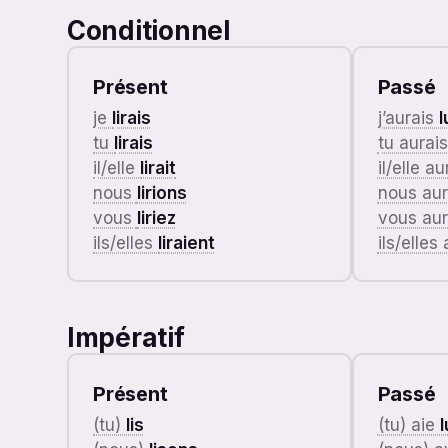
Conditionnel
Présent
Passé
je
lirais
j’aurais
l
tu
lirais
tu aurai
il/elle
lirait
il/elle au
nous
lirions
nous au
vous
liriez
vous au
ils/elles
liraient
ils/elles
Impératif
Présent
Passé
(tu)
lis
(tu) aie
l