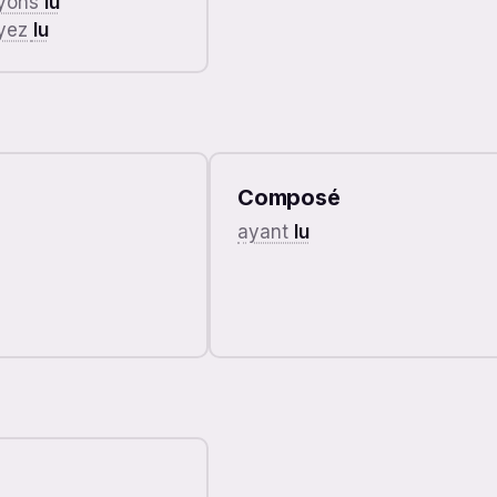
ayons
lu
ayez
lu
Composé
ayant
lu