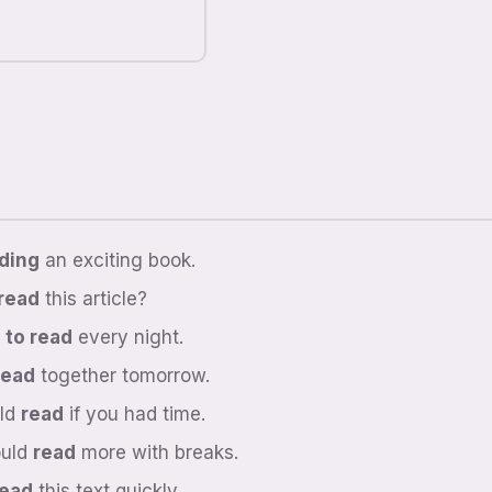
ding
an exciting book.
read
this article?
 to read
every night.
read
together tomorrow.
ld
read
if you had time.
ould
read
more with breaks.
read
this text quickly.