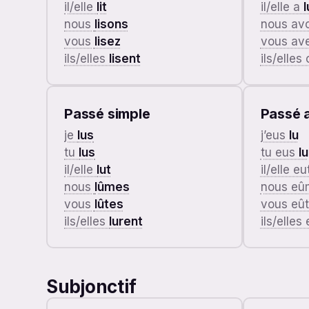
il/elle
lit
il/elle a
l
nous
lisons
nous av
vous
lisez
vous av
ils/elles
lisent
ils/elles
Passé simple
Passé a
je
lus
j’eus
lu
tu
lus
tu eus
lu
il/elle
lut
il/elle e
nous
lûmes
nous e
vous
lûtes
vous eû
ils/elles
lurent
ils/elles
Subjonctif