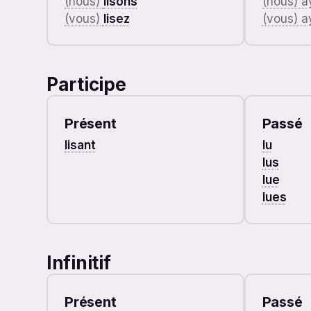
(nous)
lisons
(nous) 
(vous)
lisez
(vous) 
Participe
Présent
Passé
lisant
lu
lus
lue
lues
Infinitif
Présent
Passé