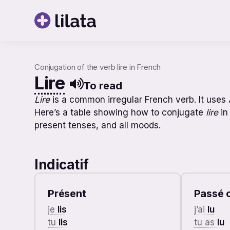
Conjugation of the verb lire in French
Lire
To read
Lire
is a common irregular French verb. It uses
Here’s a table showing how to conjugate
lire
in
present tenses, and all moods.
Indicatif
Présent
Passé 
je
lis
j’ai
lu
tu
lis
tu as
lu