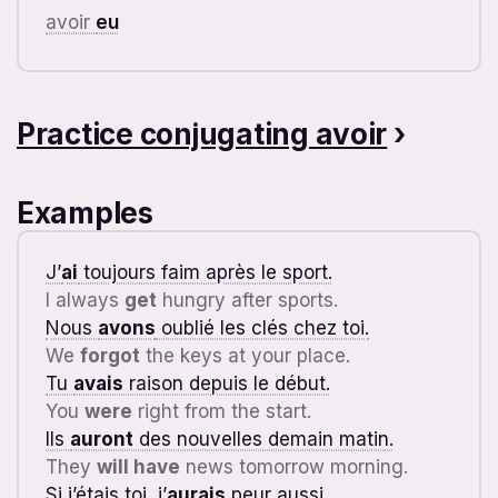
avoir
eu
Practice conjugating avoir
›
Examples
J’
ai
toujours faim après le sport.
I always
get
hungry after sports.
Nous
avons
oublié les clés chez toi.
We
forgot
the keys at your place.
Tu
avais
raison depuis le début.
You
were
right from the start.
Ils
auront
des nouvelles demain matin.
They
will have
news tomorrow morning.
Si j’étais toi, j’
aurais
peur aussi.