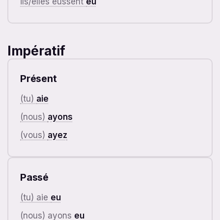
ils/elles eussent
eu
Impératif
Présent
(tu)
aie
(nous)
ayons
(vous)
ayez
Passé
(tu) aie
eu
(nous) ayons
eu