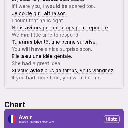
If I were you, I
would be
scared too.
Je doute qu’il
ait
raison.
I doubt that he
is
right.
Nous
avions
peu de temps pour répondre.
We
had
little time to respond.
Tu
auras
bientôt une bonne surprise.
You
will have
a nice surprise soon.
Elle
a eu
une idée géniale.
She
had
a great idea.
Si vous
aviez
plus de temps, vous viendriez.
If you
had
more time, you would come.
Chart